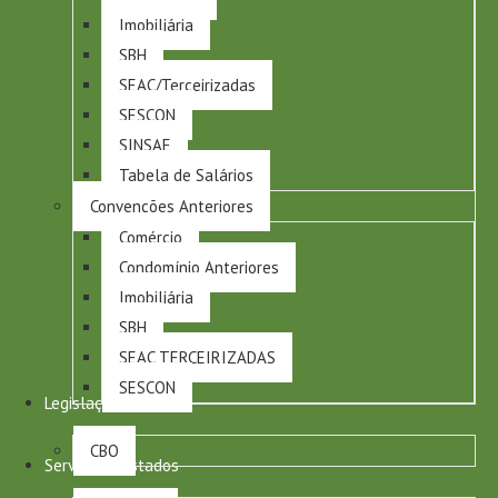
Imobiliária
SBH
SEAC/Terceirizadas
SESCON
SINSAE
Tabela de Salários
Convenções Anteriores
Comércio
Condomínio Anteriores
Imobiliária
SBH
SEAC TERCEIRIZADAS
SESCON
Legislação
CBO
Serviços Prestados