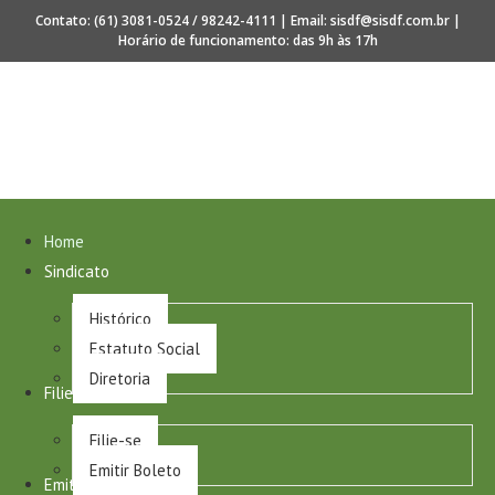
Contato: (61) 3081-0524 / 98242-4111 | Email: sisdf@sisdf.com.br |
Horário de funcionamento: das 9h às 17h
0 anos de regulamentação da profissão de Secretariado
Home
Sindicato
Histórico
Estatuto Social
Diretoria
Filie-se
Filie-se
Emitir Boleto
Emitir Boleto