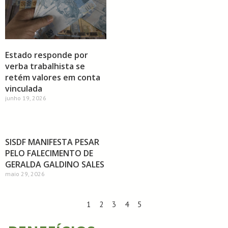
Estado responde por
verba trabalhista se
retém valores em conta
vinculada
junho 19, 2026
SISDF MANIFESTA PESAR
PELO FALECIMENTO DE
GERALDA GALDINO SALES
maio 29, 2026
1
2
3
4
5