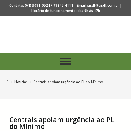
Contato: (61) 3081-0524 / 98242-4111 | Email: sisdf@sisdf.com.br |
Horário de funcionamento: das 9h às 17h
 40 anos de regulamentação da profissão de Secretaria
>
Notícias
>
Centrais apoiam urgência ao PL do Mínimo
Centrais apoiam urgência ao PL
do Mínimo