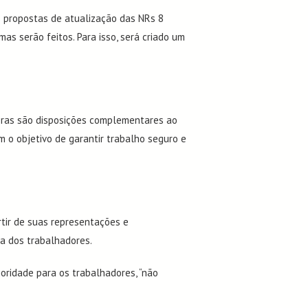
s propostas de atualização das NRs 8
s serão feitos. Para isso, será criado um
oras são disposições complementares ao
m o objetivo de garantir trabalho seguro e
tir de suas representações e
inas Eletrônicas
a dos trabalhadores.
s
ioridade para os trabalhadores, “não
eis
ntos