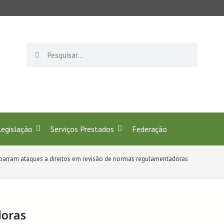
ofissão de Secretariado! Juntos celebramos 40 anos de
Legislação
Serviços Prestados
Federação
 barram ataques a direitos em revisão de normas regulamentadoras
doras