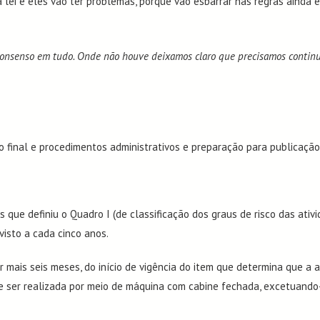
r a lei e eles vão ter problemas, porque vão esbarrar nas regras aind
onsenso em tudo. Onde não houve deixamos claro que precisamos continu
o final e procedimentos administrativos e preparação para publicação
 que definiu o Quadro I (de classificação dos graus de risco das ativi
visto a cada cinco anos.
mais seis meses, do início de vigência do item que determina que a a
ser realizada por meio de máquina com cabine fechada, excetuando-s