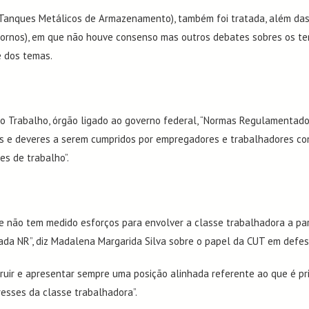
e Tanques Metálicos de Armazenamento), também foi tratada, além da
ornos), em que não houve consenso mas outros debates sobres os tema
e dos temas.
do Trabalho, órgão ligado ao governo federal, “Normas Regulamentad
itos e deveres a serem cumpridos por empregadores e trabalhadores co
es de trabalho”.
e não tem medido esforços para envolver a classe trabalhadora a par
Informações
Pág
ada NR”, diz Madalena Margarida Silva sobre o papel da CUT em defes
Boletim Informativo
Diverso
truir e apresentar sempre uma posição alinhada referente ao que é pr
Artigos
Links Út
esses da classe trabalhadora”.
Notícias
Eve