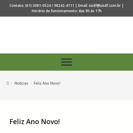
Contato: (61) 3081-0524 / 98242-4111 | Email: sisdf@sisdf.com.br |
Horário de funcionamento: das 9h às 17h
os 40 anos de regulamentação da profissão de Secretar
>
Notícias
>
Feliz Ano Novo!
Feliz Ano Novo!