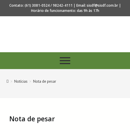
Contato: (61) 3081-0524 / 98242-4111 | Email: sisdf@sisdf.com.br |
Horário de funcionamento: das 9h às 17h
os 40 anos de regulamentação da profissão de Secretar
>
Notícias
>
Nota de pesar
Nota de pesar