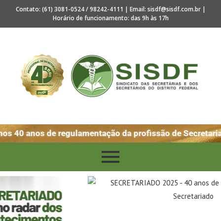
Contato: (61) 3081-0524 / 98242-4111 | Email: sisdf@sisdf.com.br |
Horário de funcionamento: das 9h às 17h
s 40 anos de regulamentação da profissão de Secretariad