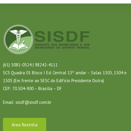
(61) 3081-0524 | 98242-4111
SCS Quadra 01 Bloco I Ed. Central 13º andar – Salas 1303, 1304 e
1305 (Em frente ao SESC do Edifício Presidente Dutra)
CEP: 70.304-900 – Brasília – DF
Email:
sisdf@sisdf.com.br
Área Restrita