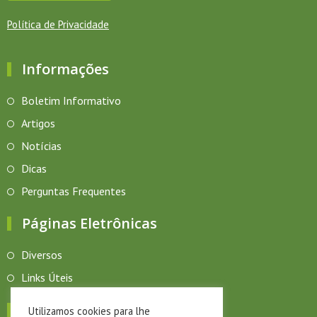
Política de Privacidade
Informações
Boletim Informativo
Artigos
Notícias
Dicas
Perguntas Frequentes
Páginas Eletrônicas
Diversos
Links Úteis
Eventos
Utilizamos cookies para lhe