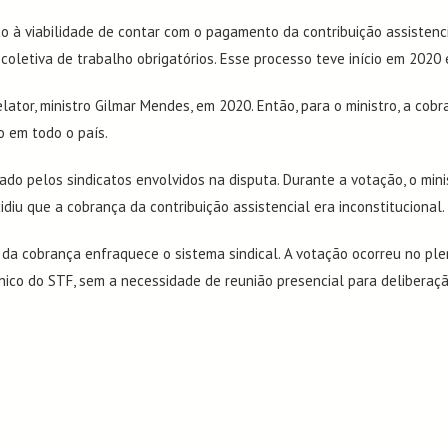
to à viabilidade de contar com o pagamento da contribuição assistenc
coletiva de trabalho obrigatórios. Esse processo teve início em 2020 e
Informações
Pág
elator, ministro Gilmar Mendes, em 2020. Então, para o ministro, a co
o em todo o país.
Boletim Informativo
Diver
Artigos
Links 
do pelos sindicatos envolvidos na disputa. Durante a votação, o mini
Notícias
diu que a cobrança da contribuição assistencial era inconstitucional.
Dicas
Eve
Perguntas Frequentes
 da cobrança enfraquece o sistema sindical. A votação ocorreu no ple
nico do STF, sem a necessidade de reunião presencial para deliberaçã
SISDF
Sindi
Parcei
Outro