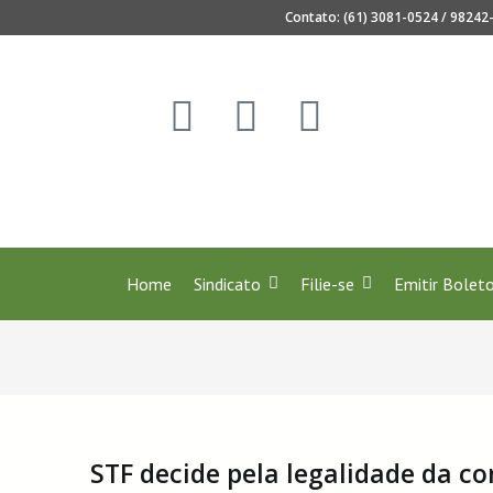
Contato: (61) 3081-0524 / 98242-
s 40 anos de regulamentação da profissão de Secretari
Home
Sindicato
Filie-se
Emitir Bolet
STF decide pela legalidade da co