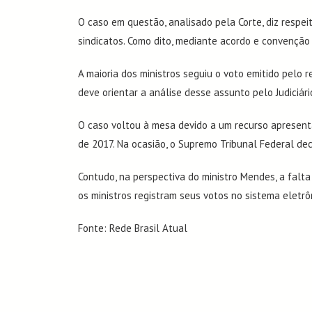
O caso em questão, analisado pela Corte, diz respei
sindicatos. Como dito, mediante acordo e convenção 
A maioria dos ministros seguiu o voto emitido pelo r
deve orientar a análise desse assunto pelo Judiciári
(61) 3081-0524 | 98242-4111
SCS Quadra 01 Bloco I Ed. Central 13º andar – Salas
O caso voltou à mesa devido a um recurso apresenta
1303, 1304 e 1305 (Em frente ao SESC do Edifício
de 2017. Na ocasião, o Supremo Tribunal Federal deci
Presidente Dutra)
CEP: 70.304-900 – Brasília – DF
Contudo, na perspectiva do ministro Mendes, a falta
os ministros registram seus votos no sistema eletrô
Email:
sisdf@sisdf.com.br
Fonte: Rede Brasil Atual
Área Restrita
Política de Privacidade