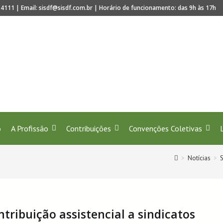
4111 | Email: sisdf@sisdf.com.br | Horário de funcionamento: das 9h às 17h
ado! Juntos celebramos 40 anos de regulamentação da 
o
A Profissão
Contribuições
Convenções Coletivas
>
Notícias
>
S
ntribuição assistencial a sindicatos