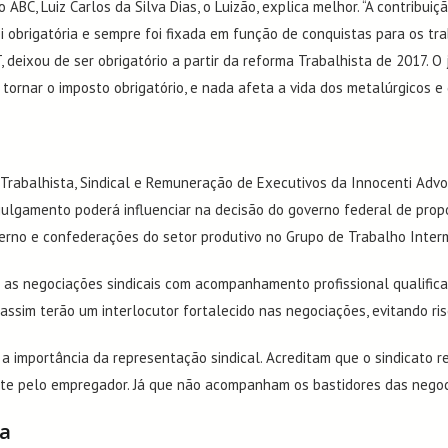
 ABC, Luiz Carlos da Silva Dias, o Luizão, explica melhor. “A contribui
i obrigatória e sempre foi fixada em função de conquistas para os trab
, deixou de ser obrigatório a partir da reforma Trabalhista de 2017.
tornar o imposto obrigatório, e nada afeta a vida dos metalúrgicos e
 Trabalhista, Sindical e Remuneração de Executivos da Innocenti Adv
 julgamento poderá influenciar na decisão do governo federal de prop
erno e confederações do setor produtivo no Grupo de Trabalho Intermi
ce as negociações sindicais com acompanhamento profissional qualif
assim terão um interlocutor fortalecido nas negociações, evitando risc
 importância da representação sindical. Acreditam que o sindicato 
e pelo empregador. Já que não acompanham os bastidores das negocia
ta