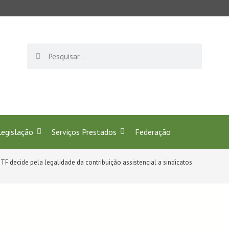
profissão de Secretariado! Juntos celebramos 40 anos 
Legislação
Serviços Prestados
Federação
TF decide pela legalidade da contribuição assistencial a sindicatos