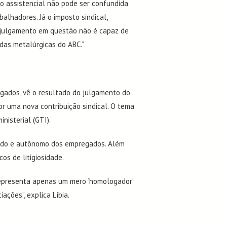
ção assistencial não pode ser confundida
alhadores. Já o imposto sindical,
 O julgamento em questão não é capaz de
 das metalúrgicas do ABC.”
ogados, vê o resultado do julgamento do
or uma nova contribuição sindical. O tema
nisterial (GTI).
icado e autônomo dos empregados. Além
os de litigiosidade.
representa apenas um mero ‘homologador’
ções”, explica Líbia.