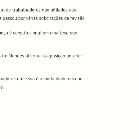
ial de trabalhadores não afiliados aos
 passou por várias solicitações de revisão.
inas Eletrônicas
brança é constitucional em uma tese que
sos
Úteis
stro Mendes alterou sua posição anterior
ntos
nário virtual. Essa é a modalidade em que
o.
catos Estaduais
ros
s