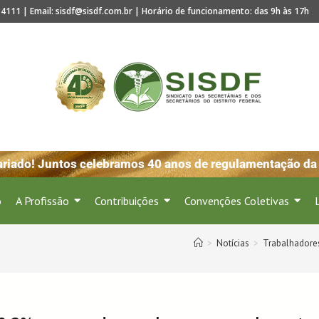
4111 | Email: sisdf@sisdf.com.br | Horário de funcionamento: das 9h às 17h
ado! Juntos celebramos 40 anos de regulamentação da pro
o
A Profissão
Contribuições
Convenções Coletivas
>
Notícias
>
Trabalhadore