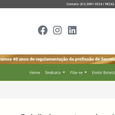
Contato: (61) 3081-0524 / 98242-
mos 40 anos de regulamentação da profissão de Secretari
Home
Sindicato
Filie-se
Emitir Bolet