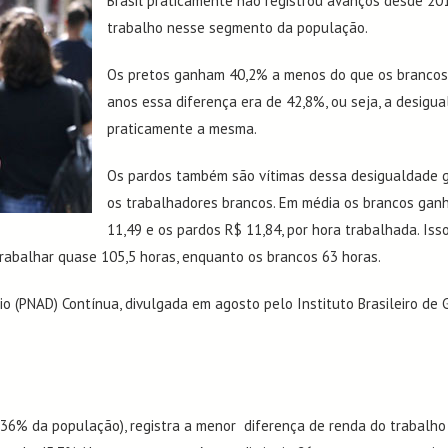
Brasil praticamente não registrou avanços desde 20
trabalho nesse segmento da população.
Os pretos ganham 40,2% a menos do que os brancos 
anos essa diferença era de 42,8%, ou seja, a desigu
praticamente a mesma.
Os pardos também são vítimas dessa desigualdade
os trabalhadores brancos. Em média os brancos gan
11,49 e os pardos R$ 11,84, por hora trabalhada. Isso
trabalhar quase 105,5 horas, enquanto os brancos 63 horas.
(PNAD) Contínua, divulgada em agosto pelo Instituto Brasileiro de Ge
% da população), registra a menor diferença de renda do trabalho e