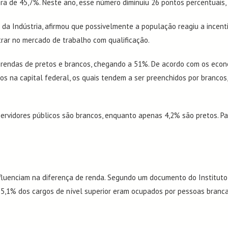
era de 45,7%. Neste ano, esse número diminuiu 26 pontos percentuais,
da Indústria, afirmou que possivelmente a população reagiu a incenti
rar no mercado de trabalho com qualificação.
 as rendas de pretos e brancos, chegando a 51%. De acordo com os eco
os na capital federal, os quais tendem a ser preenchidos por brancos,
ervidores públicos são brancos, enquanto apenas 4,2% são pretos. P
nfluenciam na diferença de renda. Segundo um documento do Institut
5,1% dos cargos de nível superior eram ocupados por pessoas brancas