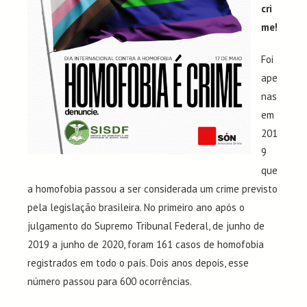
cri
me!
Foi
ape
nas
em
201
9
que
a homofobia passou a ser considerada um crime previsto
pela legislação brasileira. No primeiro ano após o
julgamento do Supremo Tribunal Federal, de junho de
2019 a junho de 2020, foram 161 casos de homofobia
registrados em todo o país. Dois anos depois, esse
número passou para 600 ocorrências.