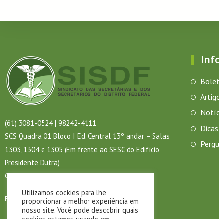
Inf
Bolet
Artig
Notíc
(61) 3081-0524 | 98242-4111
Dicas
SCS Quadra 01 Bloco I Ed. Central 13º andar – Salas
Pergu
1303, 1304 e 1305 (Em frente ao SESC do Edifício
Presidente Dutra)
CEP: 70.304-900 – Brasília – DF
Utilizamos cookies para lhe
Email:
sisdf@sisdf.com.br
proporcionar a melhor experiência em
nosso site. Você pode descobrir quais
cookies estamos usando em