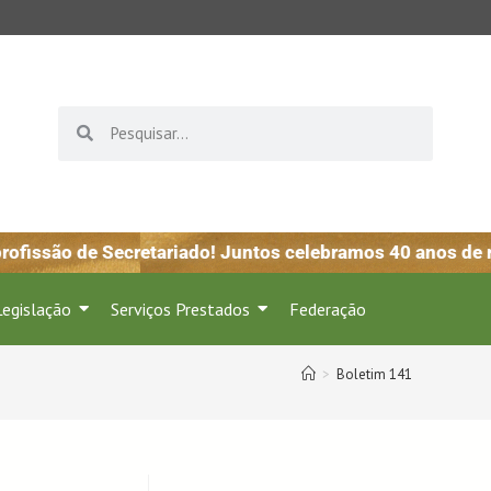
fissão de Secretariado! Juntos celebramos 40 anos de re
Legislação
Serviços Prestados
Federação
>
Boletim 141