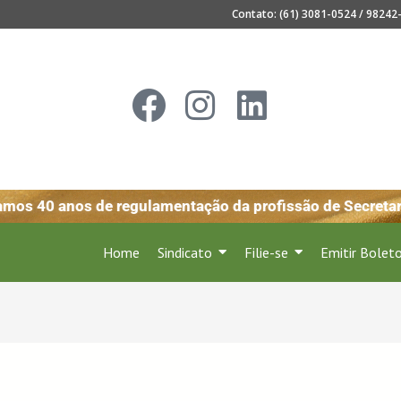
Contato: (61) 3081-0524 / 98242-
mos 40 anos de regulamentação da profissão de Secretari
Home
Sindicato
Filie-se
Emitir Bolet