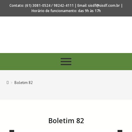
Contato: (61) 3081-0524 / 98242-4111 | Email: sisdf@sisdf.com.br |
Horário de funcionamento: das 9h às 17h
s 40 anos de regulamentação da profissão de Secretari
>
Boletim 82
Boletim 82