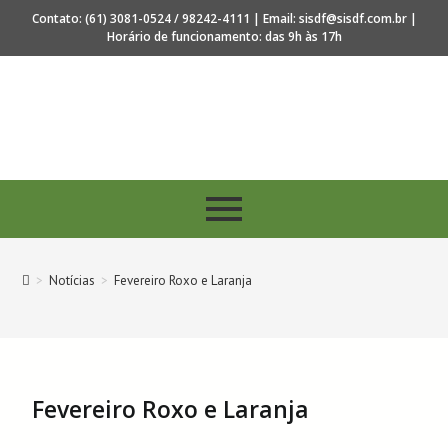
Contato: (61) 3081-0524 / 98242-4111 | Email: sisdf@sisdf.com.br |
Horário de funcionamento: das 9h às 17h
os 40 anos de regulamentação da profissão de Secretar
>
Notícias
>
Fevereiro Roxo e Laranja
Fevereiro Roxo e Laranja