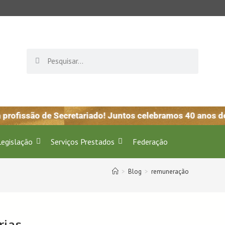
rofissão de Secretariado! Juntos celebramos 40 anos de 
Legislação
Serviços Prestados
Federação
>
Blog
>
remuneração
rias