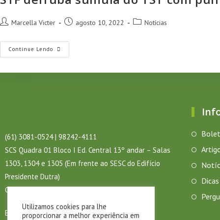
Marcella Victer
agosto 10, 2022
Notícias
Continue Lendo
Inf
Bolet
(61) 3081-0524 | 98242-4111
Artig
SCS Quadra 01 Bloco I Ed. Central 13º andar – Salas
1303, 1304 e 1305 (Em frente ao SESC do Edifício
Notíc
Presidente Dutra)
Dicas
CEP: 70.304-900 – Brasília – DF
Pergu
Utilizamos cookies para lhe
Email:
sisdf@sisdf.com.br
proporcionar a melhor experiência em