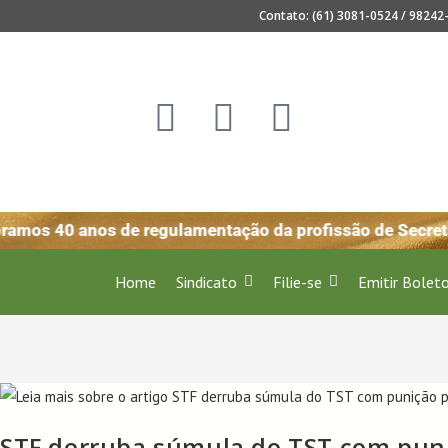
Contato: (61) 3081-0524 / 98242-
ramos 40 anos de regulamentação da profissão de Secreta
Home
Sindicato
Filie-se
Emitir Bolet
STF derruba súmula do TST com puni