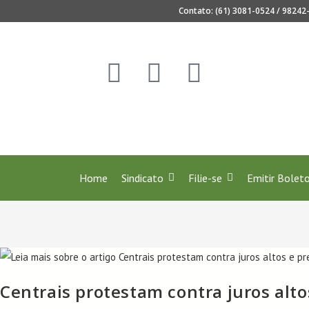
Contato: (61) 3081-0524 / 98242-
os 40 anos de regulamentação da profissão de Secretar
Home
Sindicato
Filie-se
Emitir Bolet
Centrais protestam contra juros alt