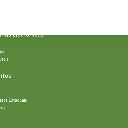
inas Eletrônicas
sos
Úteis
ntos
catos Estaduais
ros
s