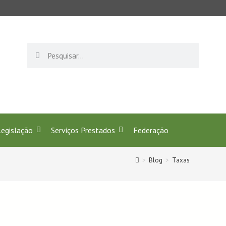
rofissão de Secretariado! Juntos celebramos 40 anos de
Legislação
Serviços Prestados
Federação
>
Blog
>
Taxas