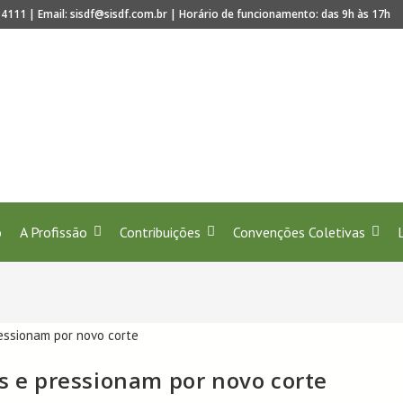
4111 | Email: sisdf@sisdf.com.br | Horário de funcionamento: das 9h às 17h
iado! Juntos celebramos 40 anos de regulamentação da p
o
A Profissão
Contribuições
Convenções Coletivas
os e pressionam por novo corte