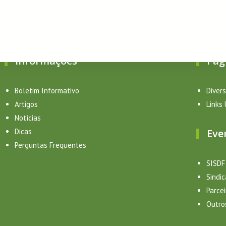
Informações
Pág
Manage consent
Boletim Informativo
Diver
Artigos
Links 
Notícias
Dicas
Eve
Perguntas Frequentes
SISDF
Sindi
Parcei
Outro