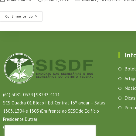
Continue Lendo
Inf
Bolet
Artig
Notíc
(61) 3081-0524 | 98242-4111
Dicas
SCS Quadra 01 Bloco I Ed. Central 13º andar – Salas
Pergu
1303, 1304 e 1305 (Em frente ao SESC do Edifício
Presidente Dutra)
CEP: 70.304-900 – Brasília – DF