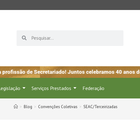
rofissão de Secretariado! Juntos celebramos 40 anos de 
Legislação
Serviços Prestados
Federação
>
Blog
>
Convenções Coletivas
>
SEAC/Terceirizadas