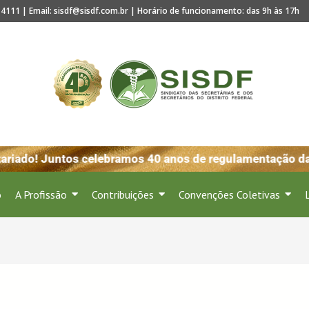
4111 | Email: sisdf@sisdf.com.br | Horário de funcionamento: das 9h às 17h
riado! Juntos celebramos 40 anos de regulamentação da p
o
A Profissão
Contribuições
Convenções Coletivas