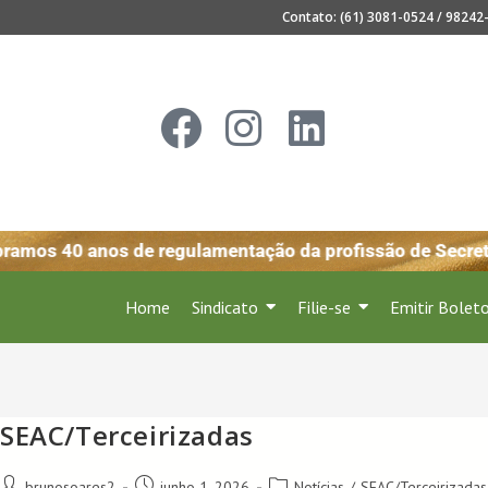
Contato: (61) 3081-0524 / 98242-
ramos 40 anos de regulamentação da profissão de Secreta
Home
Sindicato
Filie-se
Emitir Bolet
SEAC/Terceirizadas
brunosoares2
junho 1, 2026
Notícias
/
SEAC/Terceirizadas